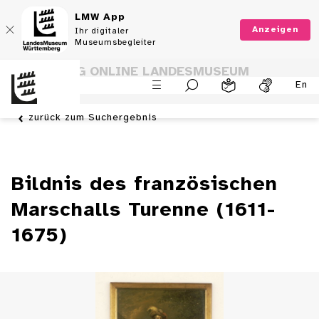
LMW App
Anzeigen
Ihr digitaler
Museumsbegleiter
SAMMLUNG ONLINE LANDESMUSEUM
En
WÜRTTEMBERG
zurück zum Suchergebnis
Bildnis des französischen
Marschalls Turenne (1611-
1675)