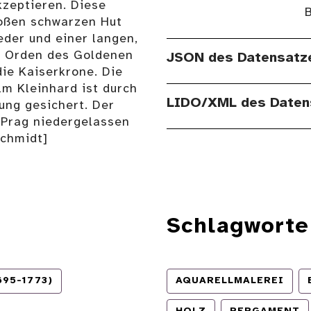
kzeptieren. Diese
B
roßen schwarzen Hut
eder und einer langen,
om Orden des Goldenen
JSON des Datensatz
die Kaiserkrone. Die
lm Kleinhard ist durch
LIDO/XML des Daten
ung gesichert. Der
 Prag niedergelassen
Schmidt]
Schlagworte
695-1773)
AQUARELLMALEREI