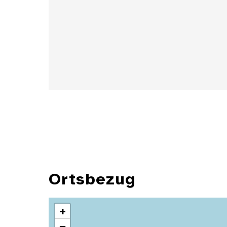
Details
Ortsbezug
+
−