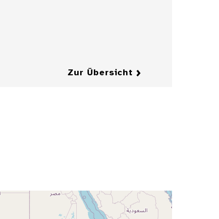
Elisabeth
Charlotte von der
Pfalz, genannt ...
Details
Details
Zur Übersicht