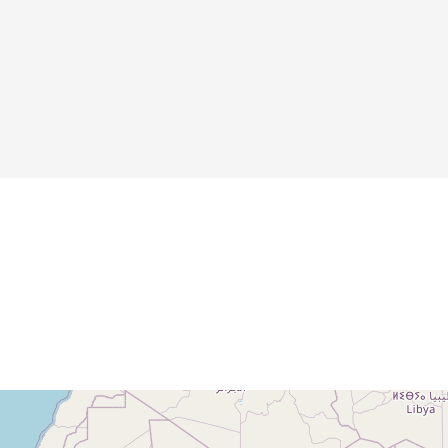
weißer Haube
Details
Details