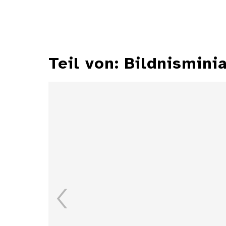
Teil von: Bildnismini
Dose mit Bildnisminiatur
einer Dame