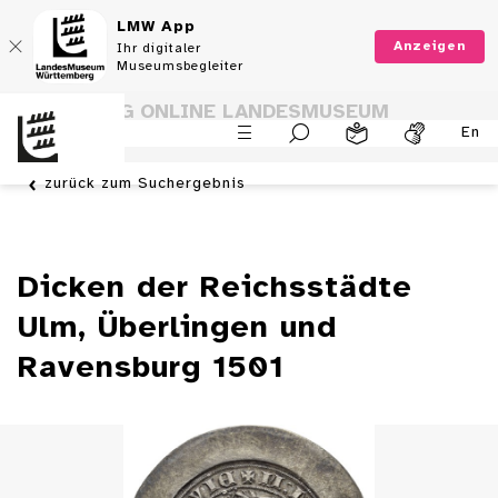
LMW App
Anzeigen
Ihr digitaler
Museumsbegleiter
SAMMLUNG ONLINE LANDESMUSEUM
En
WÜRTTEMBERG
zurück zum Suchergebnis
Dicken der Reichsstädte
Ulm, Überlingen und
Ravensburg 1501