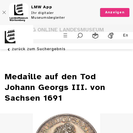
LMW App
Anzeigen
Ihr digitaler
Museumsbegleiter
SAMMLUNG ONLINE LANDESMUSEUM
En
WÜRTTEMBERG
zurück zum Suchergebnis
Medaille auf den Tod
Johann Georgs III. von
Sachsen 1691