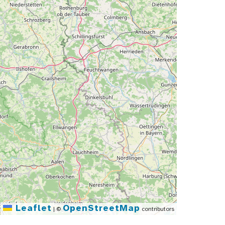
Leaflet
OpenStreetMap
|
©
contributors