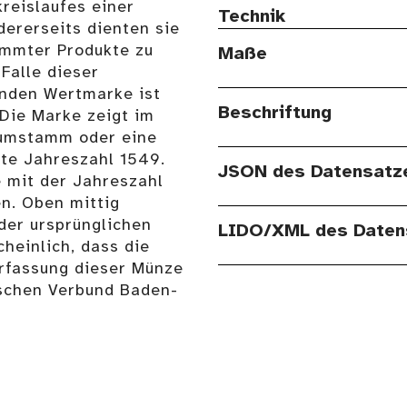
kreislaufes einer
Technik
dererseits dienten sie
immter Produkte zu
Maße
 Falle dieser
enden Wertmarke ist
Beschriftung
. Die Marke zeigt im
aumstamm oder eine
ilte Jahreszahl 1549.
JSON des Datensatz
e mit der Jahreszahl
n. Oben mittig
der ursprünglichen
LIDO/XML des Daten
cheinlich, dass die
fassung dieser Münze
ischen Verbund Baden-