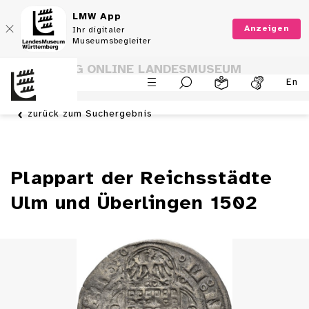
LMW App
Anzeigen
Ihr digitaler
Museumsbegleiter
SAMMLUNG ONLINE LANDESMUSEUM
En
WÜRTTEMBERG
zurück zum Suchergebnis
Plappart der Reichsstädte
Ulm und Überlingen 1502