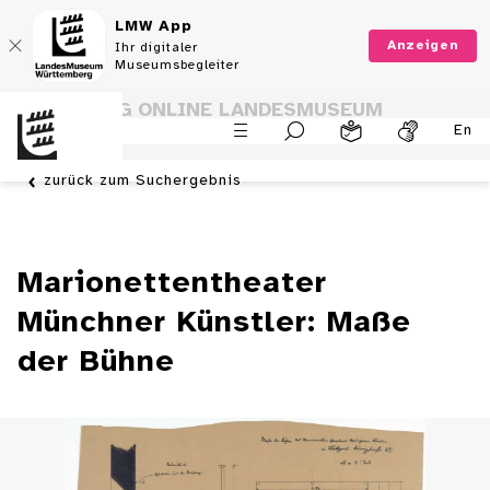
LMW App
Anzeigen
Ihr digitaler
Museumsbegleiter
SAMMLUNG ONLINE LANDESMUSEUM
En
WÜRTTEMBERG
zurück zum Suchergebnis
Marionettentheater
Münchner Künstler: Maße
der Bühne