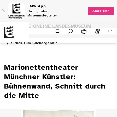
LMW App
Anzeigen
Ihr digitaler
Museumsbegleiter
SAMMLUNG ONLINE LANDESMUSEUM
En
WÜRTTEMBERG
zurück zum Suchergebnis
Marionettentheater
Münchner Künstler:
Bühnenwand, Schnitt durch
die Mitte