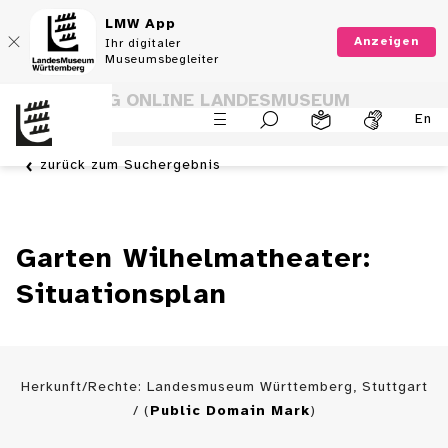
LMW App
Anzeigen
Ihr digitaler
Museumsbegleiter
SAMMLUNG ONLINE LANDESMUSEUM
En
WÜRTTEMBERG
zurück zum Suchergebnis
Garten Wilhelmatheater:
Situationsplan
Herkunft/Rechte: Landesmuseum Württemberg, Stuttgart
/ (
Public Domain Mark
)