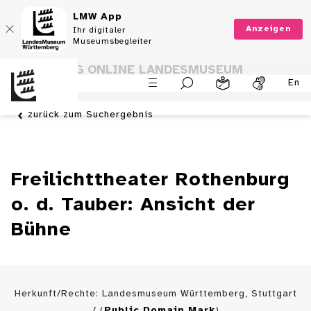
LMW App
Anzeigen
Ihr digitaler
Museumsbegleiter
SAMMLUNG ONLINE LANDESMUSEUM
En
WÜRTTEMBERG
zurück zum Suchergebnis
Freilichttheater Rothenburg
o. d. Tauber: Ansicht der
Bühne
Herkunft/Rechte: Landesmuseum Württemberg, Stuttgart
/ (
Public Domain Mark
)