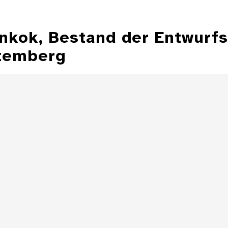
ankok, Bestand der Entwurf
temberg
Illustration aus
der Zeitschrift
Entwurfzeichnu
"Jugend"
Illustratio
Zeitschrift 
Details
Illustration aus
der Zeitschrift
"Jugend"