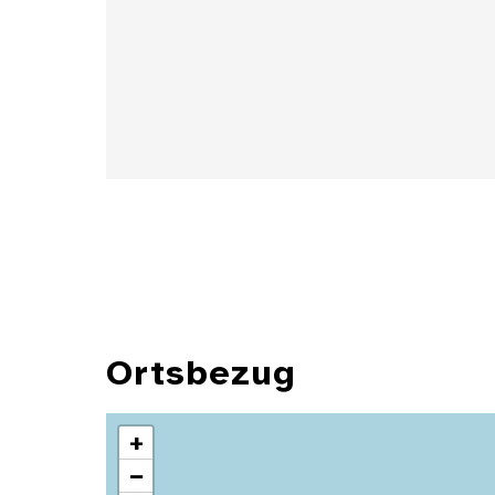
Details
Ortsbezug
+
−