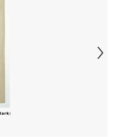
Mark
)