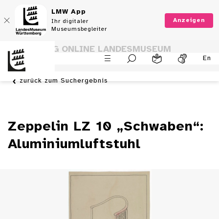
LMW App
Anzeigen
Ihr digitaler
Museumsbegleiter
SAMMLUNG ONLINE LANDESMUSEUM
En
WÜRTTEMBERG
zurück zum Suchergebnis
Zeppelin LZ 10 „Schwaben“:
Aluminiumluftstuhl