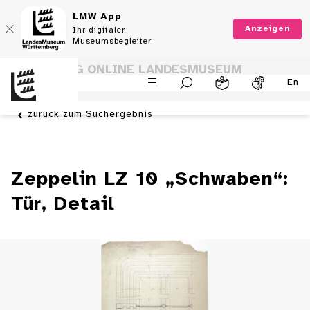
LMW App
Anzeigen
Ihr digitaler
Museumsbegleiter
SAMMLUNG ONLINE LANDESMUSEUM
En
WÜRTTEMBERG
zurück zum Suchergebnis
Zeppelin LZ 10 „Schwaben“:
Tür, Detail