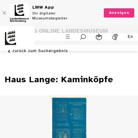
LMW App
Anzeigen
Ihr digitaler
Museumsbegleiter
SAMMLUNG ONLINE LANDESMUSEUM
En
WÜRTTEMBERG
zurück zum Suchergebnis
Haus Lange: Kaminköpfe