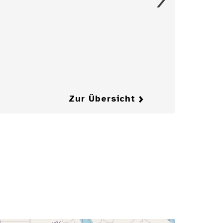
Entwurfzeichnung
einer Illustration
für die
Zeitschrift
"Jugend"
Details
Details
Zur Übersicht