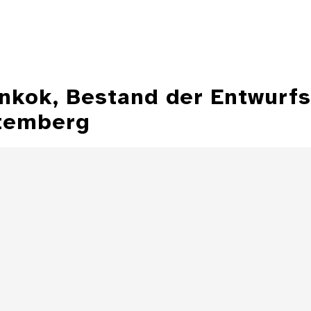
ankok, Bestand der Entwurf
temberg
Illustration aus
der Zeitschrift
Entwurfzeichnu
"Jugend"
Illustratio
Zeitschrift 
Details