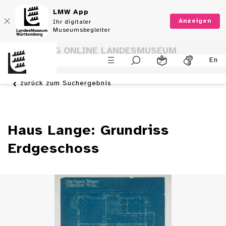
LMW App
Anzeigen
Ihr digitaler
Museumsbegleiter
SAMMLUNG ONLINE LANDESMUSEUM
En
WÜRTTEMBERG
zurück zum Suchergebnis
Haus Lange: Grundriss
Erdgeschoss