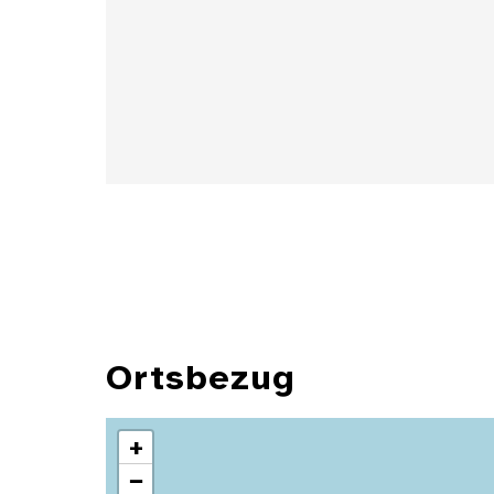
Details
Ortsbezug
+
−