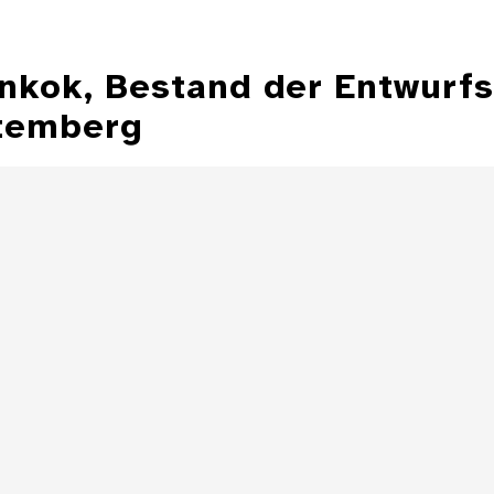
ankok, Bestand der Entwurf
temberg
Illustration aus
der Zeitschrift
Entwurfzeichnu
"Jugend"
Illustratio
Zeitschrift 
Details
Illustration aus
der Zeitschrift
"Jugend"