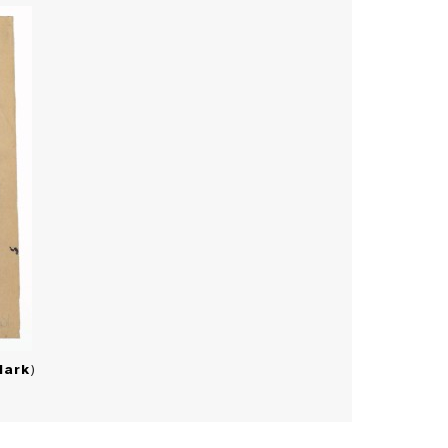
Mark
)