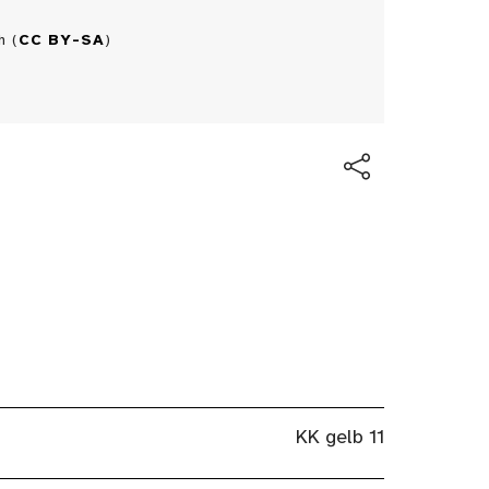
h (
CC BY-SA
)
KK gelb 11