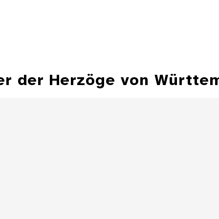
er der Herzöge von Württe
Hohlflächensonnenuhr,
Bechersonnenuhr
Sonnenuhr 
Besitz Herzog Fr
Details