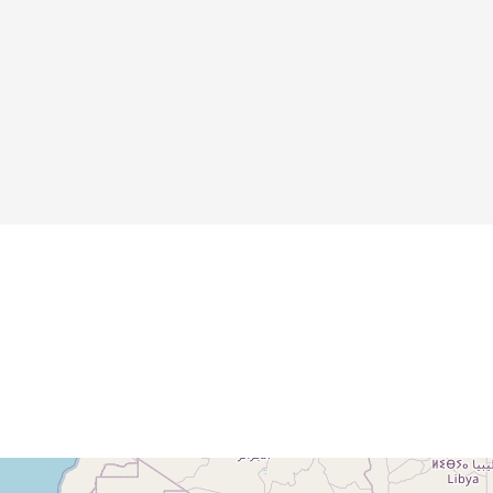
der Zeitschrift
"Jugend"
Details
Details