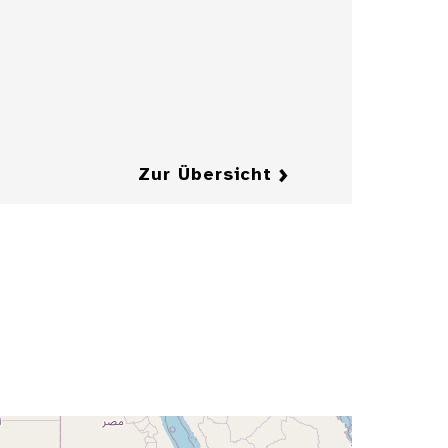
einer Illustration
für die
Zeitschrift
"Jugend"
Details
Details
Zur Übersicht