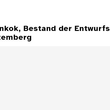
ankok, Bestand der Entwurf
temberg
Illustration aus
der Zeitschrift
Entwurfzeichnu
"Jugend"
Illustratio
Zeitschrift 
Details
Illustration aus