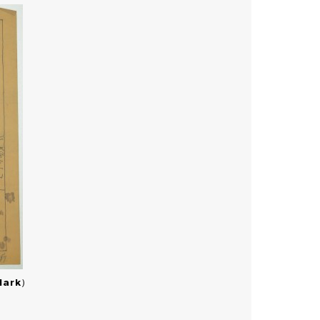
Mark
)