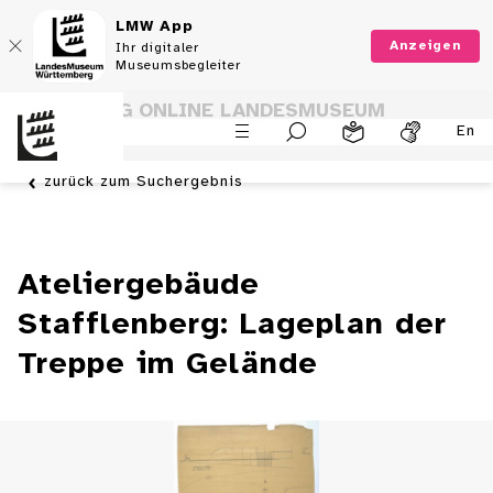
LMW App
Anzeigen
Ihr digitaler
Museumsbegleiter
SAMMLUNG ONLINE LANDESMUSEUM
En
WÜRTTEMBERG
zurück zum Suchergebnis
Ateliergebäude
Stafflenberg: Lageplan der
Treppe im Gelände