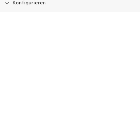
Konfigurieren
Blog
App
Newsletter
Immer auf dem Laufenden sein!
Jetzt Newsletter abonnieren
Erlebe das LMW auch hier