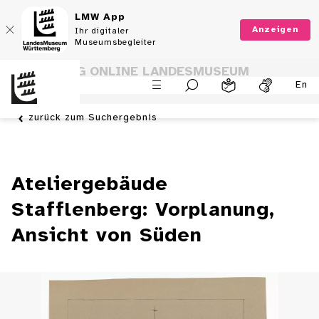
LMW App
Anzeigen
Ihr digitaler
Museumsbegleiter
SAMMLUNG ONLINE LANDESMUSEUM
En
WÜRTTEMBERG
zurück zum Suchergebnis
Ateliergebäude
Stafflenberg: Vorplanung,
Ansicht von Süden