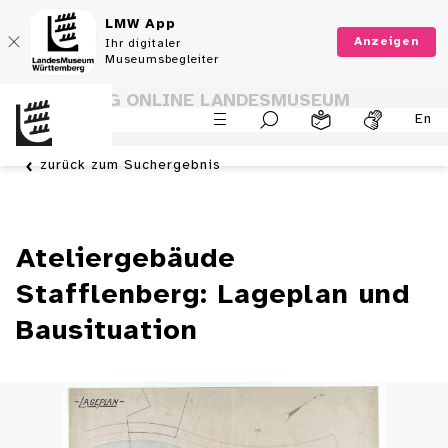
LMW App
Anzeigen
Ihr digitaler
Museumsbegleiter
SAMMLUNG ONLINE LANDESMUSEUM
En
WÜRTTEMBERG
zurück zum Suchergebnis
Ateliergebäude
Stafflenberg: Lageplan und
Bausituation