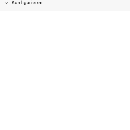
Konfigurieren
Blog
App
Newsletter
Immer auf dem Laufenden sein!
Jetzt Newsletter abonnieren
Erlebe das LMW auch hier