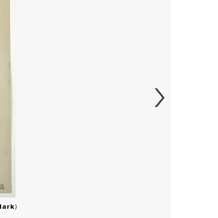
Mark
)