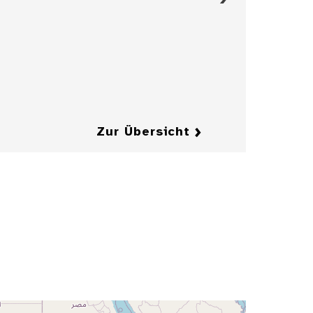
Entwurfzeichnung
einer Illustration
für die
Zeitschrift
"Jugend"
Details
Details
Zur Übersicht