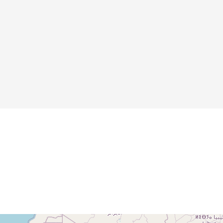
Illustration aus
der Zeitschrift
"Jugend"
Details
Details