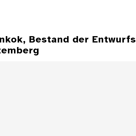
ankok, Bestand der Entwurf
temberg
Illustration aus
der Zeitschrift
Entwurfzeichnu
"Jugend"
Illustratio
Zeitschrift 
Details