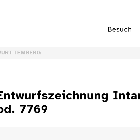
Besuch
WÜRTTEMBERG
Entwurfszeichnung Inta
od. 7769