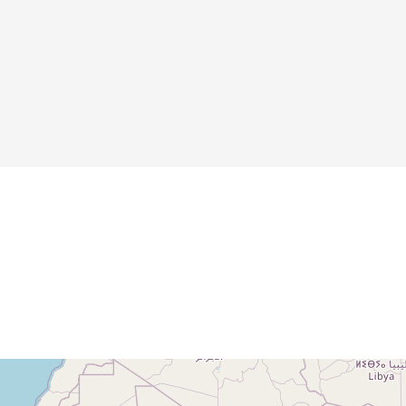
"Jugend"
Details
Details