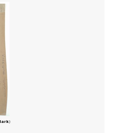
Mark
)