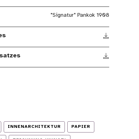
"Signatur" Pankok 1908
es
satzes
INNENARCHITEKTUR
PAPIER