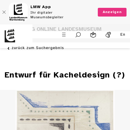
LMW App
Anzeigen
Ihr digitaler
Museumsbegleiter
SAMMLUNG ONLINE LANDESMUSEUM
En
WÜRTTEMBERG
zurück zum Suchergebnis
Entwurf für Kacheldesign (?)