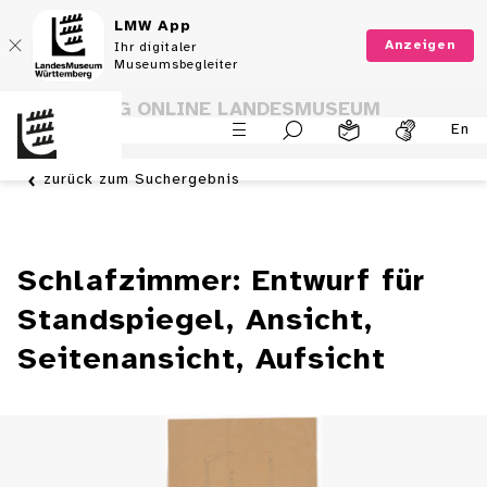
LMW App
Anzeigen
Ihr digitaler
Museumsbegleiter
SAMMLUNG ONLINE LANDESMUSEUM
En
WÜRTTEMBERG
zurück zum Suchergebnis
Schlafzimmer: Entwurf für
Standspiegel, Ansicht,
Seitenansicht, Aufsicht