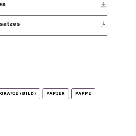
es
satzes
GRAFIE (BILD)
PAPIER
PAPPE