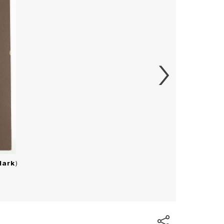
Mark
)