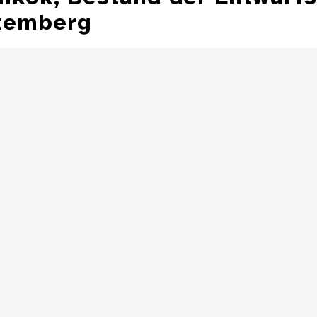
temberg
Illustration aus
der Zeitschrift
Entwurfzeichnu
"Jugend"
Illustratio
Zeitschrift 
Details
Illustration aus
der Zeitschrift
"Jugend"
Details
Details