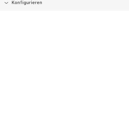
Konfigurieren
Blog
App
Newsletter
Immer auf dem Laufenden sein!
Jetzt Newsletter abonnieren
Erlebe das LMW auch hier