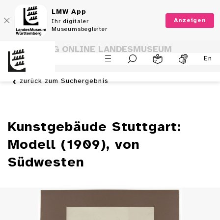
LMW App
Anzeigen
Ihr digitaler
Museumsbegleiter
SAMMLUNG ONLINE LANDESMUSEUM
En
WÜRTTEMBERG
zurück zum Suchergebnis
Kunstgebäude Stuttgart:
Modell (1909), von
Südwesten