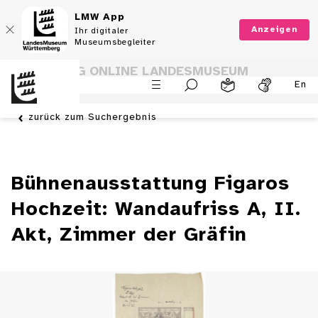
LMW App
Anzeigen
Ihr digitaler
Museumsbegleiter
SAMMLUNG ONLINE LANDESMUSEUM
En
WÜRTTEMBERG
zurück zum Suchergebnis
Bühnenausstattung Figaros
Hochzeit: Wandaufriss A, II.
Akt, Zimmer der Gräfin