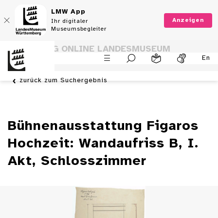
LMW App
Anzeigen
Ihr digitaler
Museumsbegleiter
SAMMLUNG ONLINE LANDESMUSEUM
En
WÜRTTEMBERG
zurück zum Suchergebnis
Bühnenausstattung Figaros
Hochzeit: Wandaufriss B, I.
Akt, Schlosszimmer