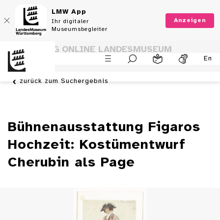
LMW App
Anzeigen
Ihr digitaler
Museumsbegleiter
SAMMLUNG ONLINE LANDESMUSEUM
En
WÜRTTEMBERG
zurück zum Suchergebnis
Bühnenausstattung Figaros
Hochzeit: Kostümentwurf
Cherubin als Page