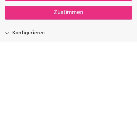
Zustimmen
Konfigurieren
Blog
App
Newsletter
Immer auf dem Laufenden sein!
Jetzt Newsletter abonnieren