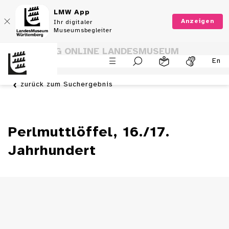
LMW App
Anzeigen
Ihr digitaler
Museumsbegleiter
SAMMLUNG ONLINE LANDESMUSEUM
En
WÜRTTEMBERG
zurück zum Suchergebnis
Perlmuttlöffel, 16./17.
Jahrhundert