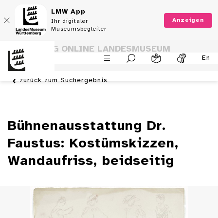
LMW App
Anzeigen
Ihr digitaler
Museumsbegleiter
SAMMLUNG ONLINE LANDESMUSEUM
En
WÜRTTEMBERG
zurück zum Suchergebnis
Bühnenausstattung Dr.
Faustus: Kostümskizzen,
Wandaufriss, beidseitig