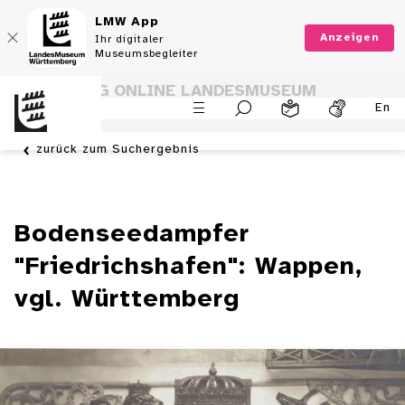
LMW App
Anzeigen
Ihr digitaler
Museumsbegleiter
SAMMLUNG ONLINE LANDESMUSEUM
En
WÜRTTEMBERG
zurück zum Suchergebnis
Bodenseedampfer
"Friedrichshafen": Wappen,
vgl. Württemberg