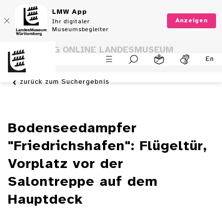
LMW App
Anzeigen
Ihr digitaler
Museumsbegleiter
SAMMLUNG ONLINE LANDESMUSEUM
En
WÜRTTEMBERG
zurück zum Suchergebnis
Bodenseedampfer
"Friedrichshafen": Flügeltür,
Vorplatz vor der
Salontreppe auf dem
Hauptdeck