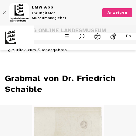
LMW App
Anzeigen
Ihr digitaler
Museumsbegleiter
SAMMLUNG ONLINE LANDESMUSEUM
En
WÜRTTEMBERG
zurück zum Suchergebnis
Grabmal von Dr. Friedrich
Schaible