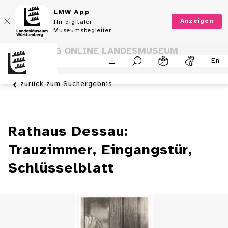
LMW App
Anzeigen
Ihr digitaler
Museumsbegleiter
SAMMLUNG ONLINE LANDESMUSEUM
En
WÜRTTEMBERG
zurück zum Suchergebnis
Rathaus Dessau:
Trauzimmer, Eingangstür,
Schlüsselblatt