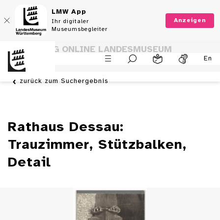
LMW App
Anzeigen
Ihr digitaler
Museumsbegleiter
SAMMLUNG ONLINE LANDESMUSEUM
En
WÜRTTEMBERG
zurück zum Suchergebnis
Rathaus Dessau:
Trauzimmer, Stützbalken,
Detail