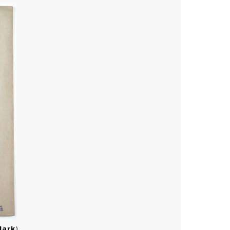
Mark
)