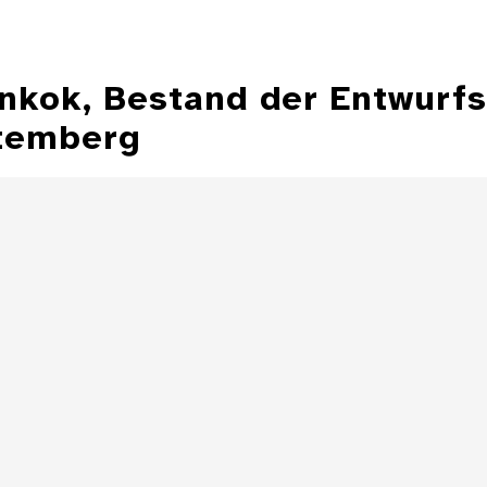
ankok, Bestand der Entwurf
temberg
Illustration aus
der Zeitschrift
Entwurfzeichnu
"Jugend"
Illustratio
Zeitschrift 
Details
Illustration aus
der Zeitschrift