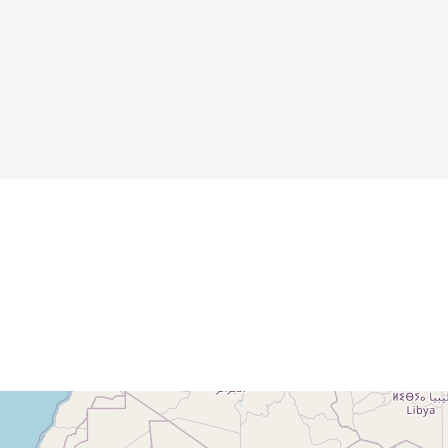
"Jugend"
Details
Details