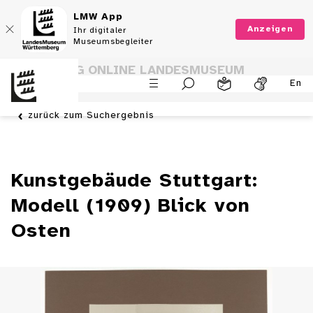
LMW App
Anzeigen
Ihr digitaler
Museumsbegleiter
SAMMLUNG ONLINE LANDESMUSEUM
En
WÜRTTEMBERG
zurück zum Suchergebnis
Kunstgebäude Stuttgart:
Modell (1909) Blick von
Osten