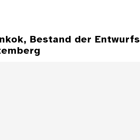
ankok, Bestand der Entwurf
temberg
Illustration aus
der Zeitschrift
Entwurfzeichnu
"Jugend"
Illustratio
Zeitschrift 
Details