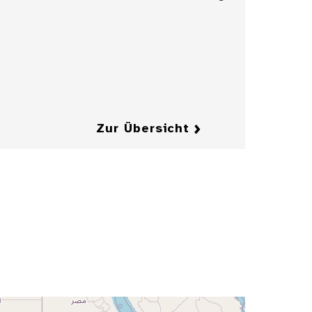
Entwurfzeichnung
einer Illustration
für die
Zeitschrift
"Jugend"
Details
Details
Zur Übersicht