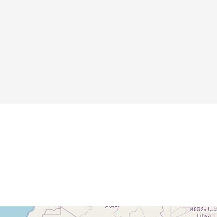
Illustration aus
der Zeitschrift
"Jugend"
Details
Details