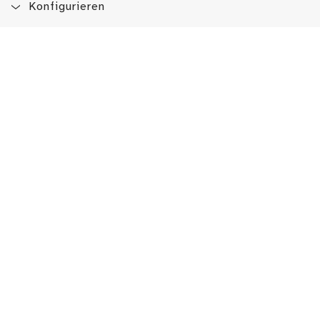
Konfigurieren
Blog
App
Newsletter
Immer auf dem Laufenden sein!
Jetzt Newsletter abonnieren
Erlebe das LMW auch hier