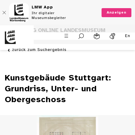
LMW App
Anzeigen
Ihr digitaler
Museumsbegleiter
SAMMLUNG ONLINE LANDESMUSEUM
En
WÜRTTEMBERG
zurück zum Suchergebnis
Kunstgebäude Stuttgart:
Grundriss, Unter- und
Obergeschoss