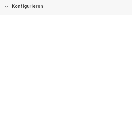
Konfigurieren
Blog
App
Newsletter
Immer auf dem Laufenden sein!
Jetzt Newsletter abonnieren
Erlebe das LMW auch hier