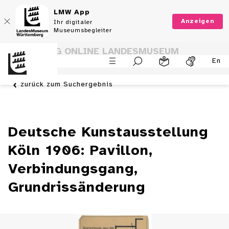
LMW App
Anzeigen
Ihr digitaler
Museumsbegleiter
SAMMLUNG ONLINE LANDESMUSEUM
En
WÜRTTEMBERG
zurück zum Suchergebnis
Deutsche Kunstausstellung
Köln 1906: Pavillon,
Verbindungsgang,
Grundrissänderung