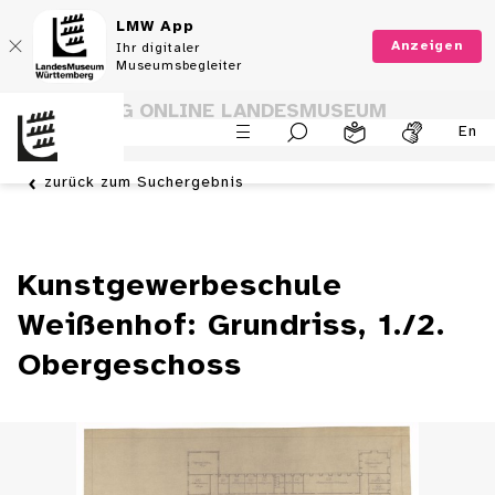
LMW App
Anzeigen
Ihr digitaler
Museumsbegleiter
SAMMLUNG ONLINE LANDESMUSEUM
En
WÜRTTEMBERG
zurück zum Suchergebnis
Kunstgewerbeschule
Weißenhof: Grundriss, 1./2.
Obergeschoss