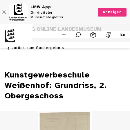
LMW App
Anzeigen
Ihr digitaler
Museumsbegleiter
SAMMLUNG ONLINE LANDESMUSEUM
En
WÜRTTEMBERG
zurück zum Suchergebnis
Kunstgewerbeschule
Weißenhof: Grundriss, 2.
Obergeschoss