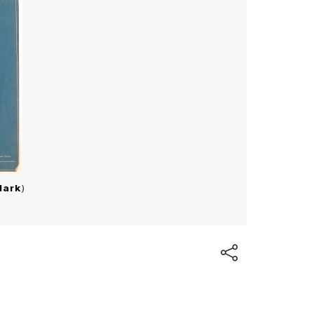
Mark
)