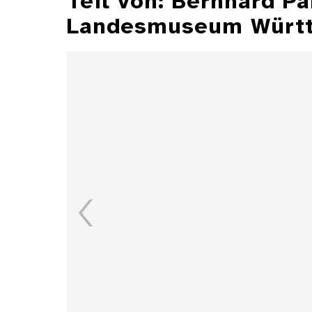
Teil von: Bernhard P
Landesmuseum Würt
Illustrationen aus der
Zeitschrift "Jugend"
Details