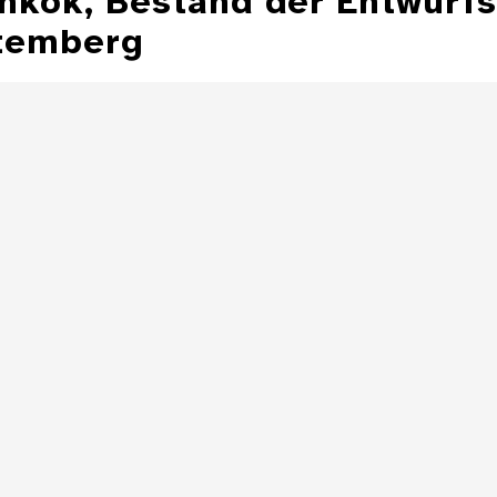
ankok, Bestand der Entwurf
temberg
Illustration aus
der Zeitschrift
Entwurfzeichnu
"Jugend"
Illustratio
Zeitschrift 
Details
Illustration aus
der Zeitschrift
"Jugend"
Details
Details