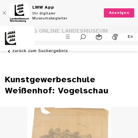
LMW App
Anzeigen
Ihr digitaler
Museumsbegleiter
SAMMLUNG ONLINE LANDESMUSEUM
En
WÜRTTEMBERG
zurück zum Suchergebnis
Kunstgewerbeschule
Weißenhof: Vogelschau