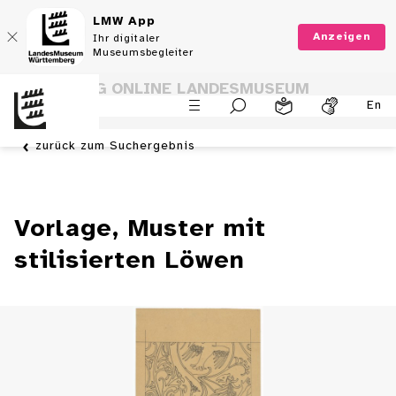
LMW App
Anzeigen
Ihr digitaler
Museumsbegleiter
SAMMLUNG ONLINE LANDESMUSEUM
En
WÜRTTEMBERG
zurück zum Suchergebnis
Vorlage, Muster mit
stilisierten Löwen