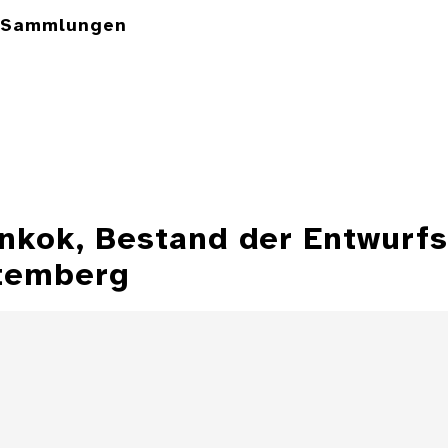
e Sammlungen
ankok, Bestand der Entwurf
temberg
Illustration aus
der Zeitschrift
Entwurfzeichnu
"Jugend"
Illustratio