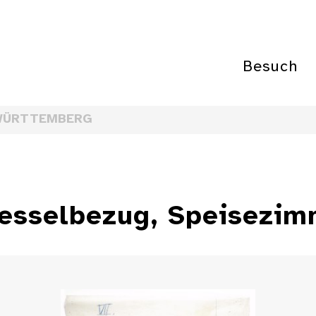
Besuch
WÜRTTEMBERG
Sesselbezug, Speisezim